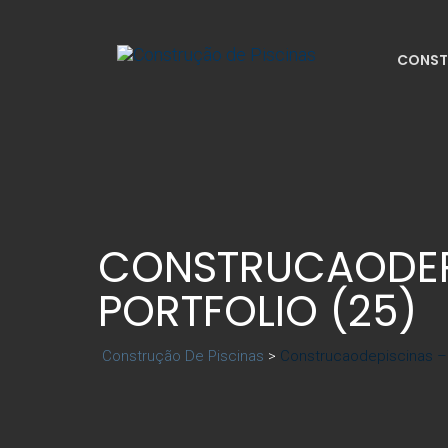
CONST
CONSTRUCAODEP
PORTFOLIO (25)
Construção De Piscinas
>
Construcaodepiscinas – P