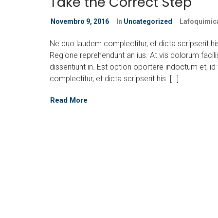
Take the Correct Step
Novembro 9, 2016
In
Uncategorized
Lafoquimic
Ne duo laudem complectitur, et dicta scripserit h
Regione reprehendunt an ius. At vis dolorum facili
dissentiunt in. Est option oportere indoctum et, i
complectitur, et dicta scripserit his. […]
Read More