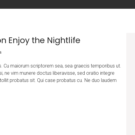
n Enjoy the Nightlife
a
is. Cu maiorum scriptorem sea, sea graecis temporibus ut.
si, ne vim munere doctus liberavisse, sed oratio integre
d tollit probatus sit. Qui case probatus cu. Ne duo laudem