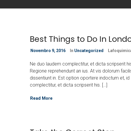
Best Things to Do In Londo
Novembro 9, 2016
In
Uncategorized
Lafoquimic
Ne duo laudem complectitur, et dicta scripserit h
Regione reprehendunt an ius. At vis dolorum facili
dissentiunt in. Est option oportere indoctum et, i
complectitur, et dicta scripserit his. […]
Read More