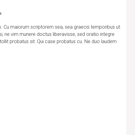
a
is. Cu maiorum scriptorem sea, sea graecis temporibus ut.
si, ne vim munere doctus liberavisse, sed oratio integre
d tollit probatus sit. Qui case probatus cu. Ne duo laudem